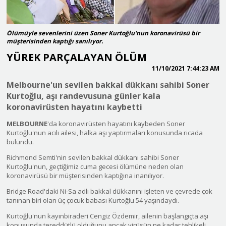
Ölümüyle sevenlerini üzen Soner Kurtoğlu'nun koronavirüsü bir
müşterisinden kaptığı sanılıyor.
YÜREK PARÇALAYAN ÖLÜM
11/10/2021 7:44:23 AM
Melbourne'un sevilen bakkal dükkanı sahibi Soner
Kurtoğlu, aşı randevusuna günler kala
koronavirüsten hayatını kaybetti
MELBOURNE
'da koronavirüsten hayatını kaybeden Soner
Kurtoğlu'nun acılı ailesi, halka aşı yaptırmaları konusunda ricada
bulundu.
Richmond Semti'nin sevilen bakkal dükkanı sahibi Soner
Kurtoğlu'nun, geçtiğimiz cuma gecesi ölümüne neden olan
koronavirüsü bir müşterisinden kaptığına inanılıyor.
Bridge Road'daki Ni-Sa adlı bakkal dükkanını işleten ve çevrede çok
tanınan biri olan üç çocuk babası Kurtoğlu 54 yaşındaydı.
Kurtoğlu'nun kayınbiraderi Cengiz Özdemir, ailenin başlangıçta aşı
konusunda tereddütlü olduğunu ancak virüsün ne kadar tehlikeli