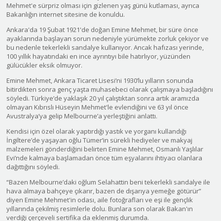
Mehmet'e sürpriz olması için gizlenen yaş günü kutlaması, ayrıca
Bakanlığın internet sitesine de konuldu.
Ankara'da 19 Şubat 1921'de doğan Emine Mehmet, bir süre önce
ayaklarında başlayan sorun nedeniyle yürümekte zorluk çekiyor ve
bu nedenle tekerlekli sandalye kullanıyor. Ancak hafızası yerinde,
100 yıllık hayatındaki en ince ayrıntıyı bile hatırlıyor, yüzünden
gülücükler eksik olmuyor.
Emine Mehmet, Ankara Ticaret Lisesi’ni 1930’lu yılların sonunda
bitirdikten sonra genç yaşta muhasebeci olarak çalışmaya başladığını
söyledi. Türkiye’de yaklaşık 20 yıl çalıştıktan sonra artık aramızda
olmayan Kıbrıslı Hüseyin Mehmet'le evlendiğini ve 63 yıl önce
Avustralya’ya gelip Melbourne’a yerleştiğini anlattı.
Kendisi için özel olarak yaptırdığı yastık ve yorganı kullandığı
İngiltere’de yaşayan oğlu Tümer’in sürekli hediyeler ve makyaj
malzemeleri gönderdiğini belirten Emine Mehmet, Osmanlı Yaşlılar
Evi’nde kalmaya başlamadan önce tüm eşyalarını ihtiyacı olanlara
dağıttığını söyledi.
“Bazen Melbourne’daki oğlum Selahattin beni tekerlekli sandalye ile
hava almaya bahçeye çıkarır, bazen de dışarıya yemeğe götürür”
diyen Emine Mehmet'in odası, aile fotoğrafları ve eşi ile gençlik
yıllarında çekilmiş resimlerle dolu. Bunlara son olarak Bakan'ın
verdiği çerçeveli sertifika da eklenmiş durumda.