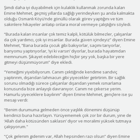
Şimdi daha iyi duyabilmek için kulaklık kullanmak zorunda kalan
Emine Mehmet, geçmiş yıllarda sağlığı yerindeyken şu anda kalmakta
olduğu Osmanlı Köyü’nde gönüllü olarak görev yaptığını ve tüm
sakinlere hikayeler anlatıp onlara moral vermeye çalıştığını söyledi.
“Burada kalan insanlar çok temiz kalpli, kötülük bilmezler, çalışanlar
da çok yardımcı, çok iyi insanlar. Burada güven içindeyiz” diyen Emine
Mehmet, “Bana burada çocuk gibi bakıyorlar, saçımı tarıyorlar,
banyomu yaptırıyorlar, ‘iyi ki varsın’ diyorlar, burada hayatımdan
memnunum. Şikayet edebileceğim hiçbir şey yok, başka bir yere
gitmeyi düşünmüyorum” diye ekledi.
“Yemeğimi yiyebiliyorum. Canım çektiğinde kendime sandviç
yaptırırım, dışarıdan lahmacun gibi yiyecekler getirtirim. Bir sağlık
sorunu olmadığı sürece çalışanlar dışarıdan yemek ısmarlama
konusunda bize anlayışlı davranıyor. Canım ne çekerse yerim.
Hamurlu yiyeceklere bayılırım” diyen Emine Mehmet, gençlere ise şu
mesajı verdi:
“Benim durumuma gelmeden önce yaşlılık dönemini düşünüp
kendinizi buna hazırlayın. Yürüyememek çok zor bir durum, yine de
‘Allah daha kötüsünden saklasın’ diyor ve moralimi yüksek tutmaya
çalışıyorum."
“Çok gelenim gidenim var, Allah hepsinden razı olsun” diyen Emine