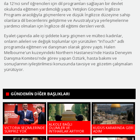
ila 12'nci sınıf öğrencileri için dil programları sağlayan bir devlet
okulunda eğitmen yardımcılığı yaptı. Yetişkin Göçmen İngilizce
Programı aracılığıyla göçmenlere ve düşük İngilizce düzeyine sahip
olanlara dil becerilerini geliştirme ve Avustralya'ya yerleşmelerine
yardımcı olmaları için İngilizce dil eğitimi dersleri verdi.
Eyalet çapında aile içi şiddete karşı göçmen ve mülteci kadınlar,
onların aileleri ve değişik toplumlar için yürütülen "InTouch" adlı
programda eğitmen ve danışman olarak görev yaptı. Halen
Melbourne'un kuzeyindeki Northern Hastanesi'nde Hasta Deneyim
Danışma Komitesi'nde görev yapan Öztürk, hasta bakımı ve
sonuçlarının iyileştirilmesi konusunda tavsiye ve gözetim çalışmaları
yürütüyor.
GÜNDEMİN DİĞER BAŞLIKLARI
ALKOLE BAĞLI
VICTORIA SEÇİMLERİNDE
ÖLÜMLER VE
KUDÜS KARARINDA GERİ
SÜRPRİZ YOK
İNTİHARLAR ARTIYOR
ADIM