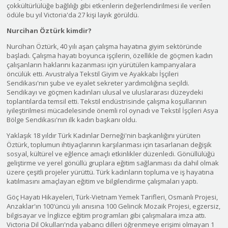
çokkültürlülüğe bağlılığı gibi etkenlerin değerlendirilmesi ile verilen
ödüle bu yıl Victoria'da 27 kişi layık görüldü.
Nurcihan Öztürk kimdir?
Nurcihan Öztürk, 40 yılı aşan çalışma hayatına giyim sektöründe
başladı. Çalışma hayatı boyunca işçilerin, özellikle de göçmen kadın
çalışanların haklarını kazanması için yürütülen kampanyalara
öncülük etti. Avustralya Tekstil Giyim ve Ayakkabı İşçileri
Sendikası'nın şube ve eyalet sekreter yardımcılığına seçildi.
Sendikayı ve göçmen kadınları ulusal ve uluslararası düzeydeki
toplantılarda temsil etti. Tekstil endüstrisinde çalışma koşullarının
iyileştirilmesi mücadelesinde önemli rol oynadı ve Tekstil İşçileri Asya
Bölge Sendikası'nın ilk kadın başkanı oldu.
Yaklaşık 18 yıldır Türk Kadınlar Derneği'nin başkanlığını yürüten
Öztürk, toplumun ihtiyaçlarının karşılanması için tasarlanan değişik
sosyal, kültürel ve eğlence amaçlı etkinlikler düzenledi. Gönüllülüğü
geliştirme ve yerel gönüllü gruplara eğitim sağlanması da dahil olmak
üzere çeşitli projeler yürüttü. Türk kadınların topluma ve iş hayatına
katılmasını amaçlayan eğitim ve bilgilendirme çalışmaları yaptı.
Göç Hayatı Hikayeleri, Türk-Vietnam Yemek Tarifleri, Osmanlı Projesi,
Anzaklar'ın 100'üncü yılı anısına 100 Gelincik Mozaik Projesi, egzersiz,
bilgisayar ve İnglizce eğitim programları gibi çalışmalara imza attı.
Victoria Dil Okulları'nda yabancı dilleri öğrenmeye erişimi olmayan 1