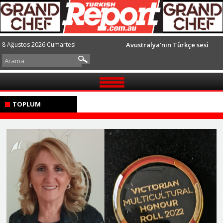
8 Ağustos 2026 Cumartesi
Avustralya’nın Türkçe sesi
GÜNDEM
TOPLUM
TOPLUM
AVUSTRALYA
DÜNYA
SPOR
GÖRÜŞLER
İLETİŞİM