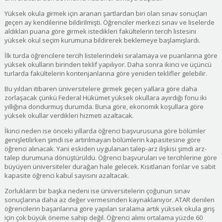
Yüksek okula girmek için aranan şartlardan biri olan sınav sonuçları
geçen ay kendilerine bildirilmişti. Öğrenciler merkezi sınav ve liselerde
aldıkları puana göre girmek istedikleri fakültelerin tercih listesini
yüksek okul seçim kurumuna bildirerek beklemeye başlamışlardı.
İlk turda öğrencilere tercih listelerindeki sıralamaya ve puanlarına göre
yüksek okulların birinden teklif yapılıyor. Daha sonra ikinci ve üçüncü
turlarda fakültelerin kontenjanlarına göre yeniden teklifler gelebilir.
Bu yıldan itibaren üniversitelere girmek geçen yallara göre daha
zorlaşacak çünkü Federal Hükümet yüksek okullara ayırdığı fonu iki
yıllığına dondurmuş durumda. Buna göre, ekonomik koşullara göre
yüksek okullar verdikleri hizmeti azaltacak.
İkinci neden ise önceki yıllarda öğrenci başvurusuna göre bölümler
genişletilirken şimdi ise artırılmayan bölümlerin kapasitesine göre
öğrenci alınacak. Yani eskiden uygulanan talep-arz ilişkisi şimdi arz-
talep durumuna dönüştürüldü. Öğrenci başvuruları ve tercihlerine göre
büyüyen üniversiteler durağan hale gelecek. Kısıtlanan fonlar ve sabit
kapasite öğrenci kabul sayısını azaltacak.
Zorlukların bir başka nedeni ise üniversitelerin çoğunun sınav
sonuçlarına daha az değer vermesinden kaynaklanıyor. ATAR denilen
öğrencilerin başarılarına göre yapılan sıralama artık yüksek okula giriş
için çok büyük öneme sahip değil. Öğrenci alımı ortalama yüzde 60