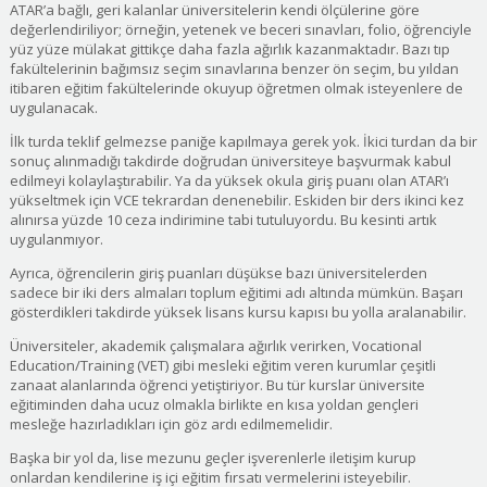
ATAR’a bağlı, geri kalanlar üniversitelerin kendi ölçülerine göre
değerlendiriliyor; örneğin, yetenek ve beceri sınavları, folio, öğrenciyle
yüz yüze mülakat gittikçe daha fazla ağırlık kazanmaktadır. Bazı tıp
fakültelerinin bağımsız seçim sınavlarına benzer ön seçim, bu yıldan
itibaren eğitim fakültelerinde okuyup öğretmen olmak isteyenlere de
uygulanacak.
İlk turda teklif gelmezse paniğe kapılmaya gerek yok. İkici turdan da bir
sonuç alınmadığı takdirde doğrudan üniversiteye başvurmak kabul
edilmeyi kolaylaştırabilir. Ya da yüksek okula giriş puanı olan ATAR’ı
yükseltmek için VCE tekrardan denenebilir. Eskiden bir ders ikinci kez
alınırsa yüzde 10 ceza indirimine tabi tutuluyordu. Bu kesinti artık
uygulanmıyor.
Ayrıca, öğrencilerin giriş puanları düşükse bazı üniversitelerden
sadece bir iki ders almaları toplum eğitimi adı altında mümkün. Başarı
gösterdikleri takdirde yüksek lisans kursu kapısı bu yolla aralanabilir.
Üniversiteler, akademik çalışmalara ağırlık verirken, Vocational
Education/Training (VET) gibi mesleki eğitim veren kurumlar çeşitli
zanaat alanlarında öğrenci yetiştiriyor. Bu tür kurslar üniversite
eğitiminden daha ucuz olmakla birlikte en kısa yoldan gençleri
mesleğe hazırladıkları için göz ardı edilmemelidir.
Başka bir yol da, lise mezunu geçler işverenlerle iletişim kurup
onlardan kendilerine iş içi eğitim fırsatı vermelerini isteyebilir.