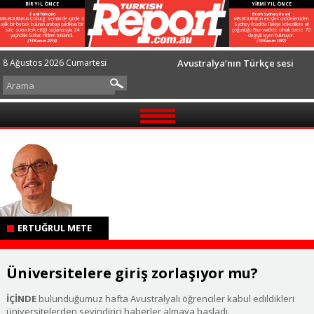
BİR YIL ÖNCE
YİRMİ YIL ÖNCE
Zanlı Türk çıktı
Bizim Sydney Road
MELBOURNE'un Coburg Semtin'de içinde 6
MELBOURNE'un en işlek caddelerinden
aylık bir bebek bulunan arabayı çaldıktan bir
Sydney Road'da Türkiye kökenlilere ait
süre sonra terk ettiği suçlamasıyla 24
çoğunluğu Brunswick'te olmak üzere 70
yaşındaki Gürkan Yıldırım tutklandı.
değişik işyeri bulunuyor.
(14 Kasım 2016)
(10 Kasım 1997)
8 Ağustos 2026 Cumartesi
Avustralya’nın Türkçe sesi
GÜNDEM
TOPLUM
AVUSTRALYA
DÜNYA
ERTUĞRUL METE
SPOR
Üniversitelere giriş zorlaşıyor mu?
GÖRÜŞLER
İLETİŞİM
İÇİNDE
bulunduğumuz hafta Avustralyalı öğrenciler kabul edildikleri
üniversitelerden sevindirici haberler almaya başladı.