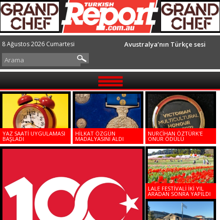
8 Ağustos 2026 Cumartesi
Avustralya’nın Türkçe sesi
GÜNDEM
TOPLUM
YAZ SAATİ UYGULAMASI
HİLKAT ÖZGÜN
NURCİHAN ÖZTÜRK'E
AVUSTRALYA
BAŞLADI
MADALYASINI ALDI
ONUR ÖDÜLÜ
DÜNYA
SPOR
LALE FESTİVALİ İKİ YIL
GÖRÜŞLER
ARADAN SONRA YAPILDI
İLETİŞİM