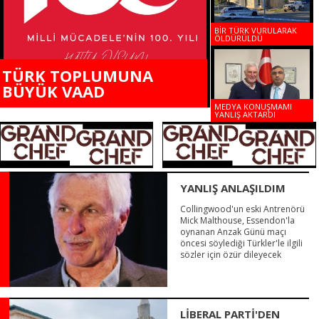
BİR TÜRK VURULARAK
ÖLDÜRÜLDÜ
TÜRK TOPLUMUNA
BÜYÜK VAAD
MEDYA KONUŞMAMI
YANLIŞ AKTARDI
YANLIŞ ANLAŞILDIM
Collingwood'un eski Antrenörü
Mick Malthouse, Essendon'la
oynanan Anzak Günü maçı
öncesi söylediği Türkler'le ilgili
sözler için özür dileyecek
LİBERAL PARTİ'DEN