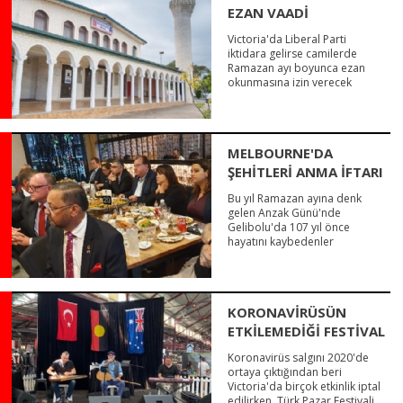
EZAN VAADİ
Victoria'da Liberal Parti
iktidara gelirse camilerde
Ramazan ayı boyunca ezan
okunmasına izin verecek
MELBOURNE'DA
ŞEHİTLERİ ANMA İFTARI
Bu yıl Ramazan ayına denk
gelen Anzak Günü'nde
Gelibolu'da 107 yıl önce
hayatını kaybedenler
KORONAVİRÜSÜN
ETKİLEMEDİĞİ FESTİVAL
Koronavirüs salgını 2020'de
ortaya çıktığından beri
Victoria'da birçok etkinlik iptal
edilirken, Türk Pazar Festivali