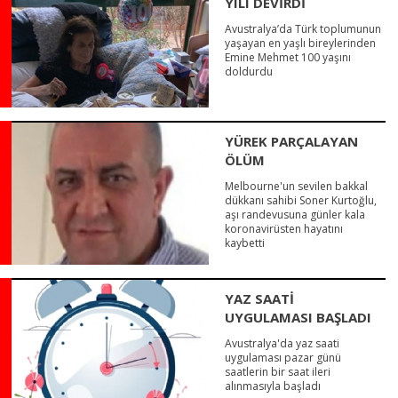
YILI DEVİRDİ
Avustralya’da Türk toplumunun
yaşayan en yaşlı bireylerinden
Emine Mehmet 100 yaşını
doldurdu
YÜREK PARÇALAYAN
ÖLÜM
Melbourne'un sevilen bakkal
dükkanı sahibi Soner Kurtoğlu,
aşı randevusuna günler kala
koronavirüsten hayatını
kaybetti
YAZ SAATİ
UYGULAMASI BAŞLADI
Avustralya'da yaz saati
uygulaması pazar günü
saatlerin bir saat ileri
alınmasıyla başladı