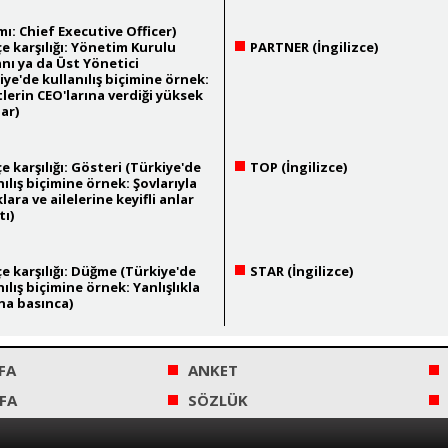
ımı: Chief Executive Officer)
e karşılığı: Yönetim Kurulu
PARTNER (İngilizce)
nı ya da Üst Yönetici
iye'de kullanılış biçimine örnek:
tlerin CEO'larına verdiği yüksek
ar)
e karşılığı: Gösteri (Türkiye'de
TOP (İngilizce)
nılış biçimine örnek: Şovlarıyla
lara ve ailelerine keyifli anlar
tı)
e karşılığı: Düğme (Türkiye'de
STAR (İngilizce)
nılış biçimine örnek: Yanlışlıkla
a basınca)
FA
ANKET
FA
SÖZLÜK