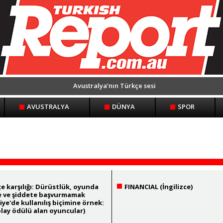
Avustralya’nın Türkçe sesi
AVUSTRALYA
DÜNYA
SPOR
e karşılığı: Dürüstlük, oyunda
FINANCIAL (İngilizce)
e ve şiddete başvurmamak
iye'de kullanılış biçimine örnek:
play ödülü alan oyuncular)