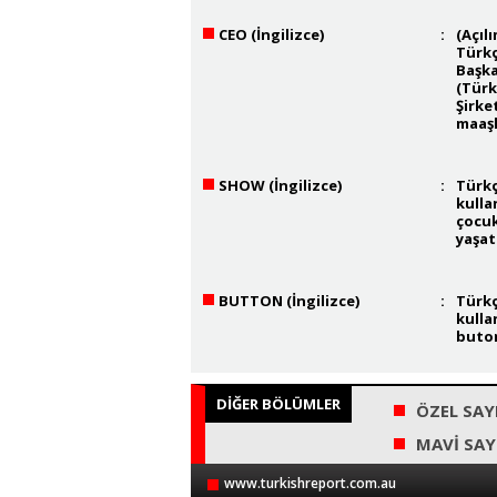
CEO (İngilizce)
:
(Açıl
Türkç
Başka
(Türk
Şirke
maaşl
SHOW (İngilizce)
:
Türkç
kulla
çocuk
yaşat
BUTTON (İngilizce)
:
Türkç
kulla
buton
DİĞER BÖLÜMLER
ÖZEL SAY
MAVİ SAY
www.turkishreport.com.au