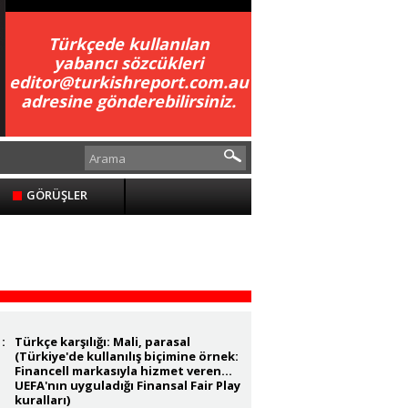
Türkçede kullanılan
yabancı sözcükleri
editor@turkishreport.com.au
adresine gönderebilirsiniz.
GÖRÜŞLER
:
Türkçe karşılığı: Mali, parasal
(Türkiye'de kullanılış biçimine örnek:
Financell markasıyla hizmet veren...
UEFA'nın uyguladığı Finansal Fair Play
kuralları)