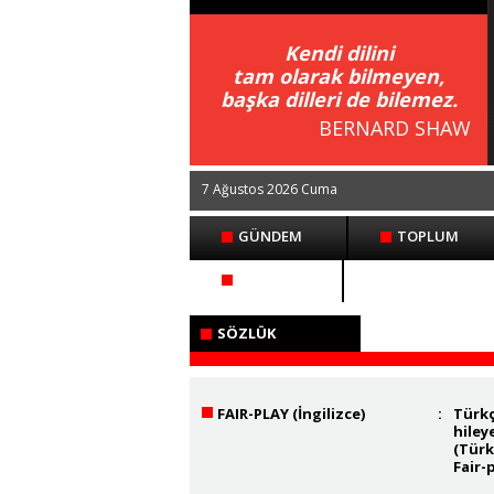
Kendi dilini
tam olarak bilmeyen,
başka dilleri de bilemez.
BERNARD SHAW
7 Ağustos 2026 Cuma
GÜNDEM
TOPLUM
İLETİŞİM
SÖZLÜK
FAIR-PLAY (İngilizce)
:
Türkç
hiley
(Türk
Fair-